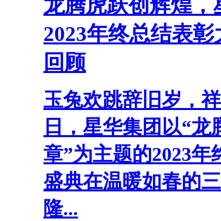
龙腾虎跃创辉煌，星
2023年终总结表彰
回顾
玉兔欢跳辞旧岁，祥龙
日，星华集团以“龙
章”为主题的2023
盛典在温暖如春的三
隆...