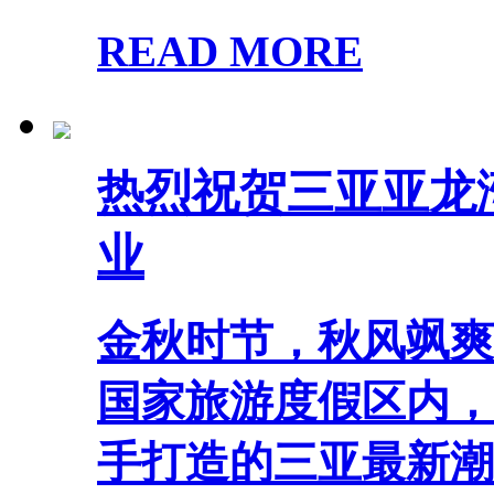
READ MORE
热烈祝贺三亚亚龙
业
金秋时节，秋风飒爽
国家旅游度假区内，
手打造的三亚最新潮