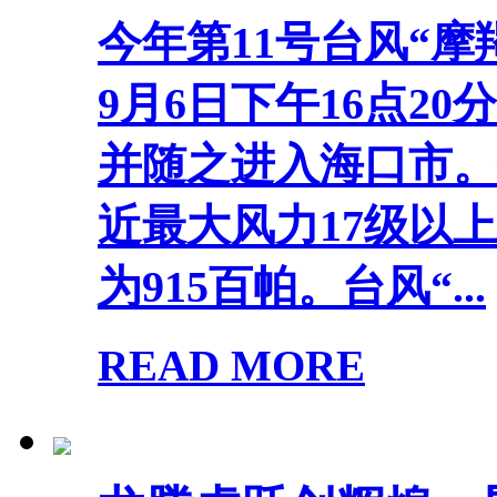
今年第11号台风“
9月6日下午16点2
并随之进入海口市。
近最大风力17级以上
为915百帕。台风“...
READ MORE