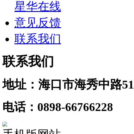
星华在线
意见反馈
联系我们
联系我们
地址：海口市海秀中路51
电话：0898-66766228