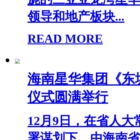
领导和地产板块...
READ MORE
海南星华集团《东
仪式圆满举行
12月9日，在省人
署谋划下，由海南省