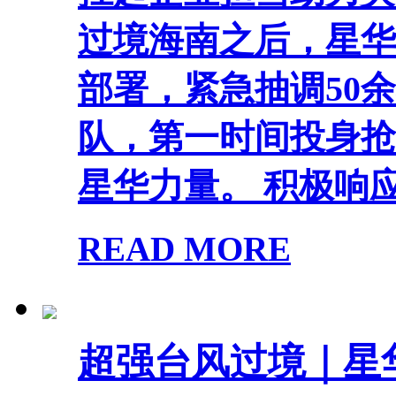
过境海南之后，星华
部署，紧急抽调50
队，第一时间投身抢
星华力量。 积极响应.
READ MORE
超强台风过境｜星