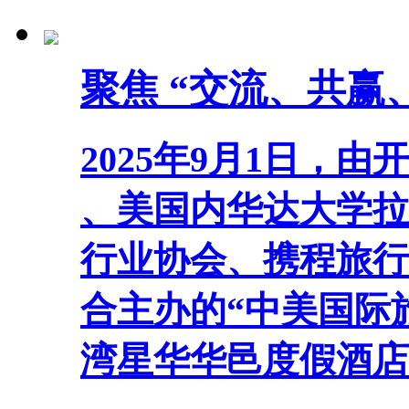
聚焦 “交流、共赢
2025年9月1日，由
、美国内华达大学拉
行业协会、携程旅行
合主办的“中美国际
湾星华华邑度假酒店盛