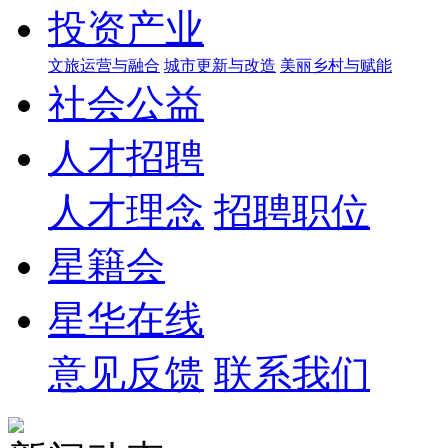
投资产业
文旅运营与融合
城市更新与改造
美丽乡村与赋能
社会公益
人才招聘
人才理念
招聘职位
星籍会
星华在线
意见反馈
联系我们