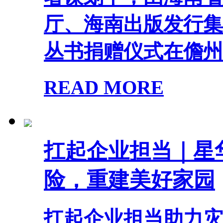
厅、海南出版发行集
丛书捐赠仪式在儋州海
READ MORE
扛起企业担当｜星
险，重建美好家园
扛起企业担当助力灾