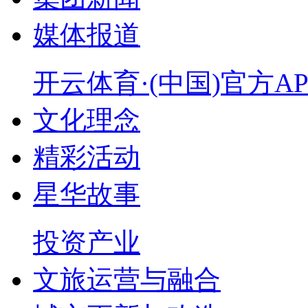
媒体报道
开云体育·(中国)官方A
文化理念
精彩活动
星华故事
投资产业
文旅运营与融合