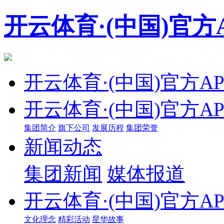
开云体育·(中国)官方
开云体育·(中国)官方A
开云体育·(中国)官方A
集团简介
旗下公司
发展历程
集团荣誉
新闻动态
集团新闻
媒体报道
开云体育·(中国)官方A
文化理念
精彩活动
星华故事