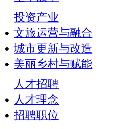
投资产业
文旅运营与融合
城市更新与改造
美丽乡村与赋能
人才招聘
人才理念
招聘职位