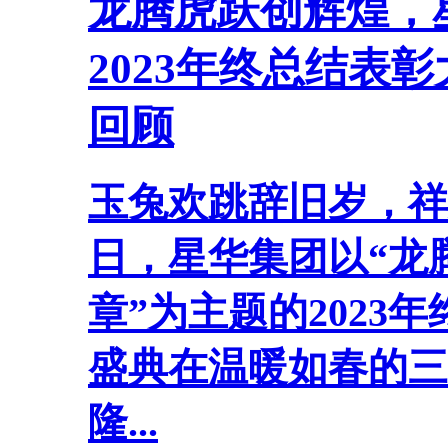
龙腾虎跃创辉煌，星
2023年终总结表彰
回顾
玉兔欢跳辞旧岁，祥龙
日，星华集团以“龙
章”为主题的2023
盛典在温暖如春的三
隆...