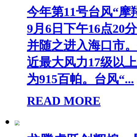
今年第11号台风“
9月6日下午16点2
并随之进入海口市。
近最大风力17级以上
为915百帕。台风“...
READ MORE