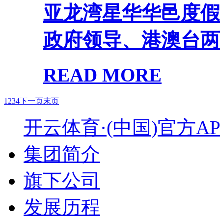
亚龙湾星华华邑度假
政府领导、港澳台两岸
READ MORE
1
2
3
4
下一页
末页
开云体育·(中国)官方A
集团简介
旗下公司
发展历程