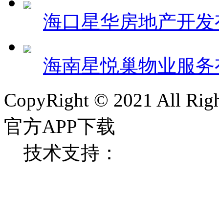
海口星华房地产开发
海南星悦巢物业服务
CopyRight © 2021 All 
官方APP下载
技术支持：