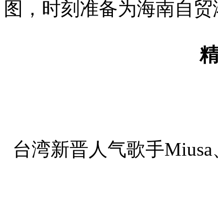
图，时刻准备为海南自贸
台湾新晋人气歌手Miusa