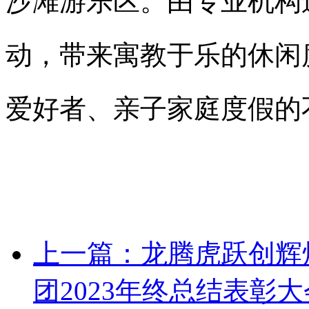
沙滩游乐区。由专业机构
动，带来寓教于乐的休闲
爱好者、亲子家庭度假的
上一篇：龙腾虎跃创辉煌
团2023年终总结表彰