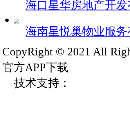
海口星华房地产开发
海南星悦巢物业服务
CopyRight © 2021 All 
官方APP下载
技术支持：