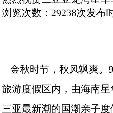
浏览次数：29238次
发布时间
金秋时节，秋风飒爽。9
旅游度假区内，由海南星
三亚最新潮的国潮亲子度