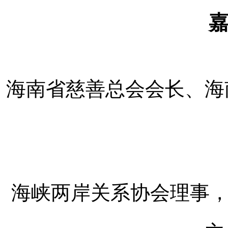
海南省慈善总会会长、海
海峡两岸关系协会理事