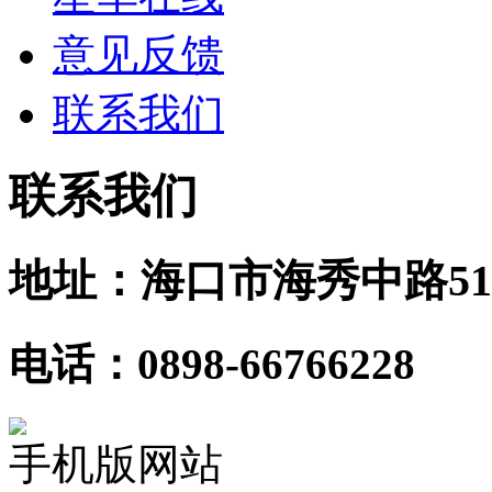
意见反馈
联系我们
联系我们
地址：海口市海秀中路51
电话：0898-66766228
手机版网站