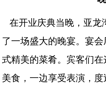
在开业庆典当晚，亚龙
了一场盛大的晚宴。宴会
式精美的菜肴。宾客们在
美食，一边享受表演，度