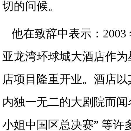
切的问候。
他在致辞中表示：200
亚龙湾环球城大酒店作为
店项目隆重开业。酒店以
内独一无二的大剧院而闻名
小姐中国区总决赛” 等