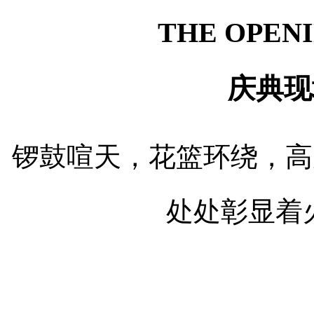
THE OPEN
庆典现
锣鼓喧天，花篮环绕，高
处处彰显着