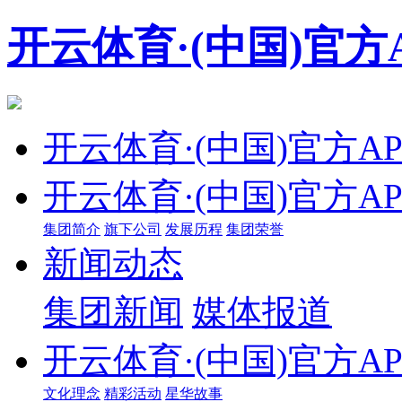
开云体育·(中国)官方
开云体育·(中国)官方A
开云体育·(中国)官方A
集团简介
旗下公司
发展历程
集团荣誉
新闻动态
集团新闻
媒体报道
开云体育·(中国)官方A
文化理念
精彩活动
星华故事