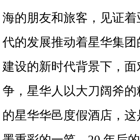
海的朋友和旅客，见证着
代的发展推动着星华集团
建设的新时代背景下，面
争，星华人以大刀阔斧的
的星华华邑度假酒店，这
墨重彩的一笔。20 年后