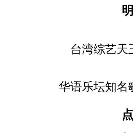
台湾综艺天
华语乐坛知名