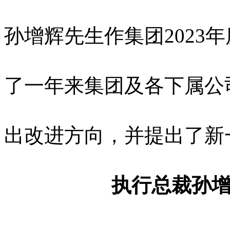
孙增辉先生作集团2023
了一年来集团及各下属公
出改进方向，并提出了新
执行总裁孙