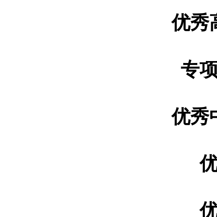
优秀
专
优秀