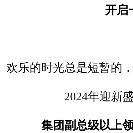
开启
欢乐的时光总是短暂的
2024年迎
集团副总级以上