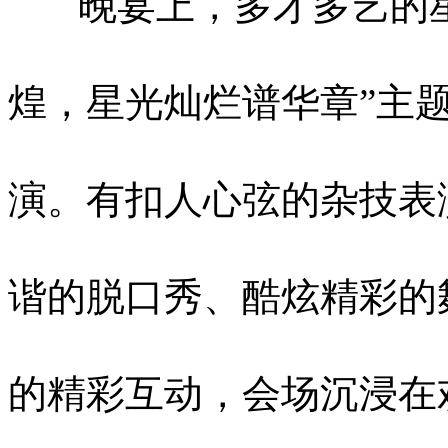
晚宴上，多才多艺的星
煌，星光灿烂谱华章”主
演。有扣人心弦的杂技表
谐的脱口秀、酷炫精彩的舞蹈
的精彩互动，会场沉浸在