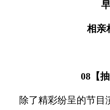
相亲
08【
除了精彩纷呈的节目演