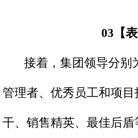
03【
接着，集团领导分别为
管理者、优秀员工和项目
干、销售精英、最佳后盾