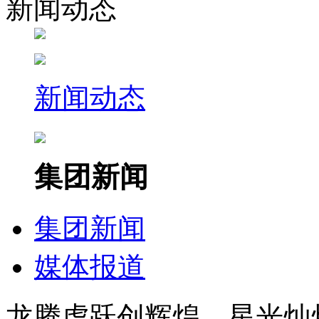
新闻动态
新闻动态
集团新闻
集团新闻
媒体报道
龙腾虎跃创辉煌，星光灿烂谱