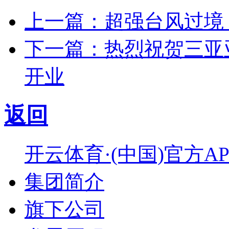
上一篇：超强台风过境
下一篇：热烈祝贺三亚
开业
返回
开云体育·(中国)官方A
集团简介
旗下公司