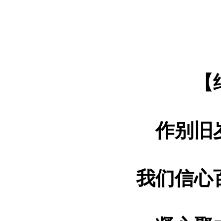
【
作别旧
我们信心