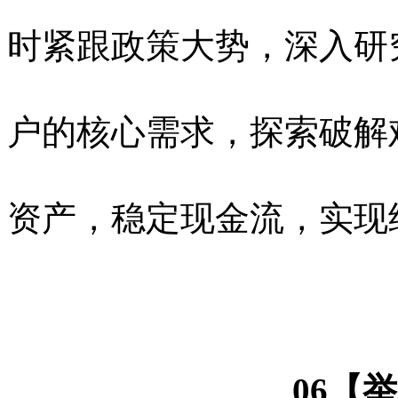
时紧跟政策大势，深入研
户的核心需求，探索破解
资产，稳定现金流，实现
06【