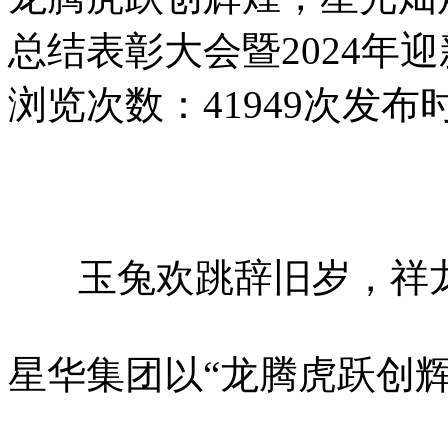
总结表彰大会暨2024年
浏览次数：41949次
发布时间
玉兔欢跳辞旧岁，祥龙腾飞
星华集团以“龙腾虎跃创