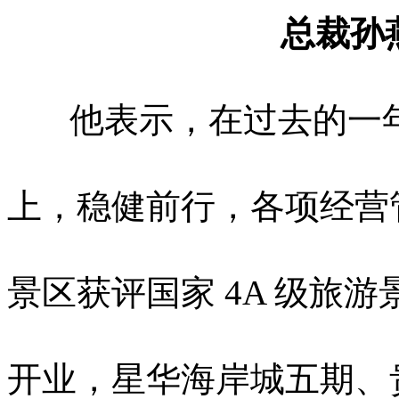
总裁孙
他表示，在过去的一年
上，稳健前行，各项经营
景区获评国家 4A 级旅
开业，星华海岸城五期、贵州