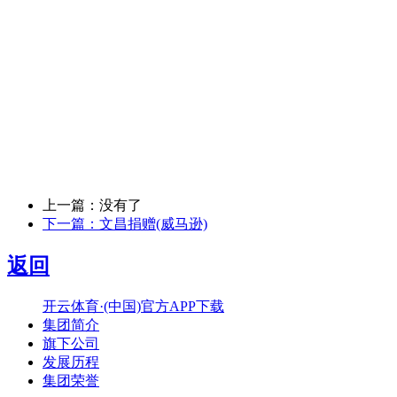
上一篇：没有了
下一篇：文昌捐赠(威马逊)
返回
开云体育·(中国)官方APP下载
集团简介
旗下公司
发展历程
集团荣誉