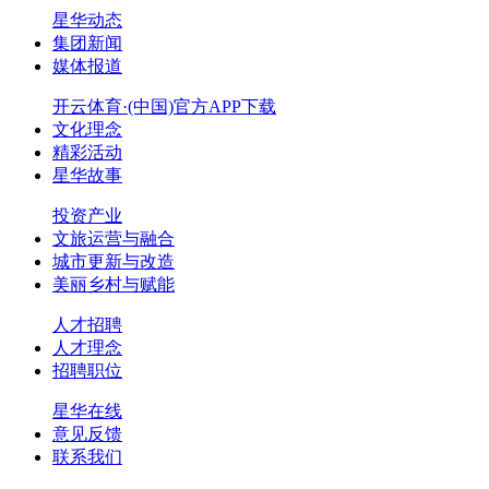
星华动态
集团新闻
媒体报道
开云体育·(中国)官方APP下载
文化理念
精彩活动
星华故事
投资产业
文旅运营与融合
城市更新与改造
美丽乡村与赋能
人才招聘
人才理念
招聘职位
星华在线
意见反馈
联系我们