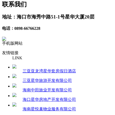
联系我们
地址：海口市海秀中路51-1号星华大厦20层
电话：0898-66766228
手机版网站
友情链接
LINK
三亚亚龙湾星华套房假日酒店
三亚星华旅游开发有限公司
海南中田旅业开发有限公司
海口星华房地产开发有限公司
海南星悦巢物业服务有限公司