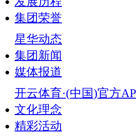
发展历程
集团荣誉
星华动态
集团新闻
媒体报道
开云体育·(中国)官方A
文化理念
精彩活动