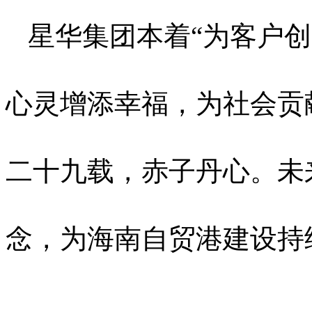
星华集团本着“为客户
心灵增添幸福，为社会贡
二十九载，赤子丹心。未
念，为海南自贸港建设持