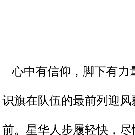
心中有信仰，脚下有力量
识旗在队伍的最前列迎风
前。星华人步履轻快，尽