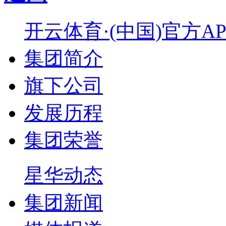
开云体育·(中国)官方A
集团简介
旗下公司
发展历程
集团荣誉
星华动态
集团新闻