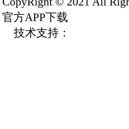
CopyRight © 2021 All 
官方APP下载
技术支持：